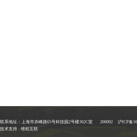
联系地址：上海市赤峰路65号科技园2号楼302C室 200092
沪ICP备16
技术支持 :
维程互联