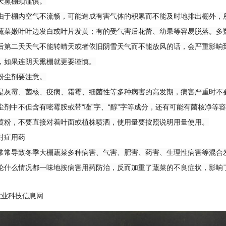
熏棚须谨慎。
棚内空气不流畅，可能造成有害气体的积累而不能及时地排出棚外，所
蔬菜嫩叶叶边发白或叶片发黄；有的受气害后花蕾、幼果等容易脱落。多
后第二天天气不能转晴天或者依旧阴雪天气而不能放风的话，会严重影响
，如果连阴天熏棚就更要谨慎。
尘剂要注意。
霉、菌核、疫病、霜霉、细菌性等多种病害的高发期，病害严重时不要
尘剂中不但含有嘧霉胺或带“唑”字、“醇”字等成分，还有可能有菌核净等
喷粉，不要直接对着叶面或植株喷洒，使用量要按照说明用量使用。
症用药
导致冬季大棚蔬菜多种病害、气害、肥害、药害、生理性病害等混合发
论什么情况都一味地按病害用药防治，反而加重了蔬菜的不良症状，影响
农业科技信息网