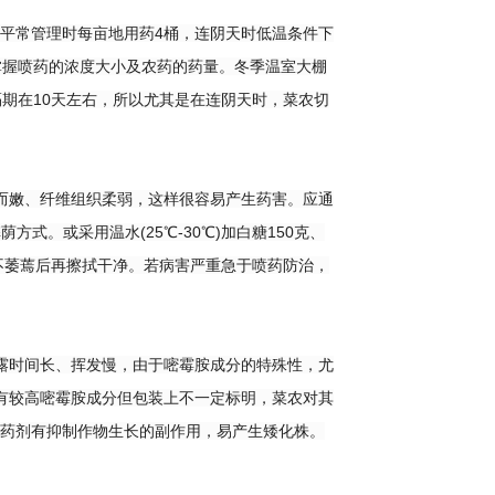
平常管理时每亩地用药4桶，连阴天时低温条件下
掌握喷药的浓度大小及农药的药量。冬季温室大棚
期在10天左右，所以尤其是在连阴天时，菜农切
嫩、纤维组织柔弱，这样很容易产生药害。应通
式。或采用温水(25℃-30℃)加白糖150克、
不萎蔫后再擦拭干净。若病害严重急于喷药防治，
露时间长、挥发慢，由于嘧霉胺成分的特殊性，尤
有较高嘧霉胺成分但包装上不一定标明，菜农对其
的药剂有抑制作物生长的副作用，易产生矮化株。