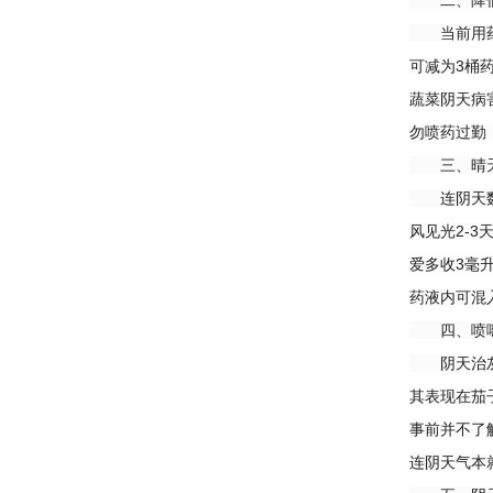
二、降低药
当前用药，
可减为3桶
蔬菜阴天病
勿喷药过勤
三、晴天
连阴天数天
风见光2-3
爱多收3毫
药液内可混
四、喷嘧霉
阴天治灰霉
其表现在茄
事前并不了
连阴天气本