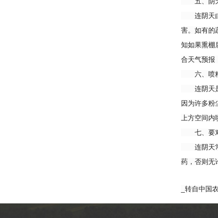
五、阴天
连阴天由于
害。如有的
知如果熏棚
合天气预报
六、喷粉
连阴天是灰
因为许多粉
上方空间内
七、要对
连阴天常常
药，否则无
_转自中国