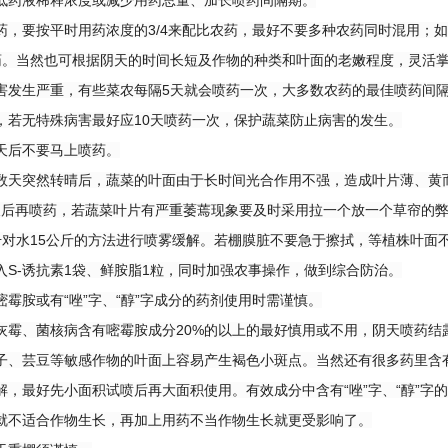
液稀释浓度或减少用药总量、加长喷药间隔期。
要按平时用药浓度的3/4来配比农药，最好不要多种农药同时混用；如
药。当然也可根据阴天的时间长短及作物的种类和叶面的老嫩程度，灵活
害发生严重，有些菜农每隔5天就会喷药一次，大多数农药的最佳喷药间隔
，若无特殊病害最好应10天喷药一次，保护蔬菜防止病害的发生。
后不要马上喷药。
突然转晴后，蔬菜的叶面由于长时间光合作用不强，造成叶片薄、黄而
天后再喷药，若蔬菜叶片有严重萎蔫现象要及时采用拉一个放一个草帘的弊荫方
升对水15公斤的方法进行喷雾缓解。若棚膜脏不要急于擦拭，等植株叶面
入S-诱抗素1袋、鲜胺脂1粒，同时加强农事操作，做到综合防治。
胺或有“唑”字、“醇”字成分的药剂使用时需谨慎。
、菌核病含有嘧霉胺成分20%的以上的最好慎用或不用，阴天喷药结
子、芸豆等敏感作物的叶面上容易产生褐色小斑点。当然还有很多药里含
解，最好先小面积试喷后再大面积使用。有效成分中含有“唑”字、“醇”字
就不适合作物生长，再加上用药不当作物生长就更受影响了。