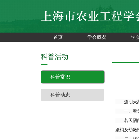
首页
学会概况
学
科普活动
科普常识
科普动态
连阴天蔬菜
一、看天
若天阴的不
嫩梢及幼嫩