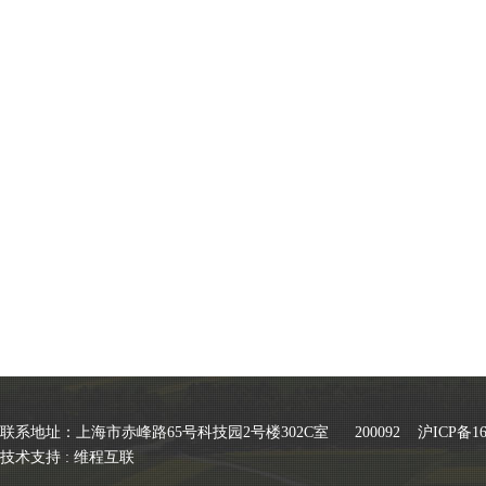
联系地址：上海市赤峰路65号科技园2号楼302C室 200092
沪ICP备16
技术支持 :
维程互联