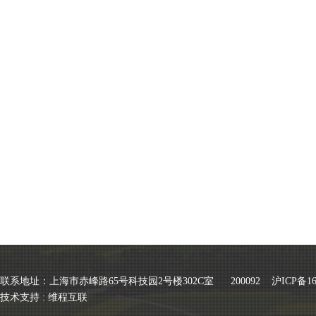
联系地址：上海市赤峰路65号科技园2号楼302C室 200092
沪ICP备16
技术支持 :
维程互联